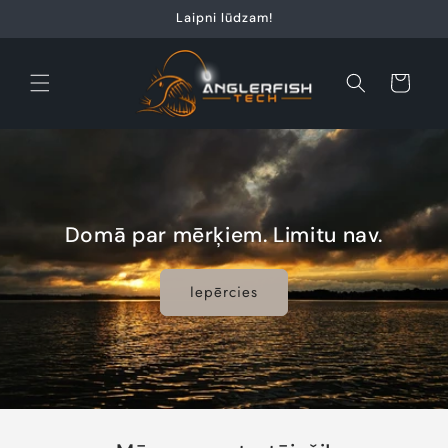
Skip to
Laipni lūdzam!
content
Cart
Domā par mērķiem. Limitu nav.
Iepērcies