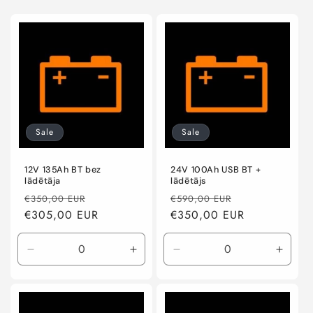
Sale
Sale
12V 135Ah BT bez
24V 100Ah USB BT +
lādētāja
lādētājs
Regular
Sale
Regular
Sale
€350,00 EUR
€590,00 EUR
price
€305,00 EUR
price
price
€350,00 EUR
price
Decrease
Increase
Decrease
Incre
quantity
quantity
quantity
quanti
for
for
for
for
Default
Default
Default
Defaul