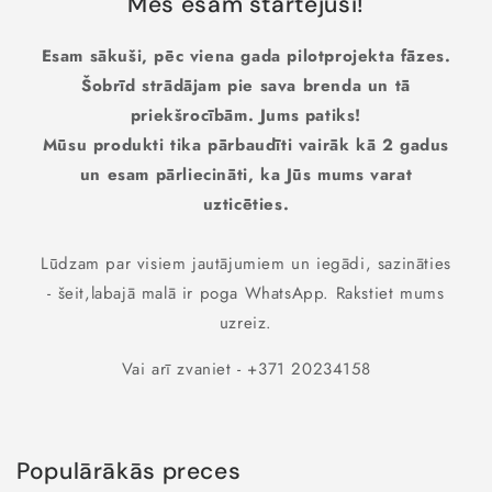
Mēs esam startējuši!
Esam sākuši, pēc viena gada pilotprojekta fāzes.
Šobrīd strādājam pie sava brenda un tā
priekšrocībām. Jums patiks!
Mūsu produkti tika pārbaudīti vairāk kā 2 gadus
un esam pārliecināti, ka Jūs mums varat
uzticēties.
Lūdzam par visiem jautājumiem un iegādi, sazināties
- šeit,labajā malā ir poga WhatsApp. Rakstiet mums
uzreiz.
Vai arī zvaniet - +371 20234158
Populārākās preces